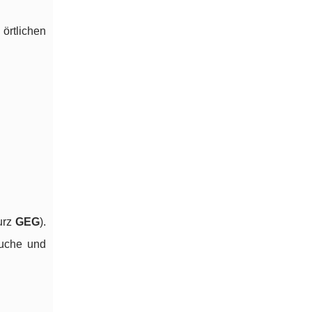
örtlichen
urz
GEG
).
äuche und