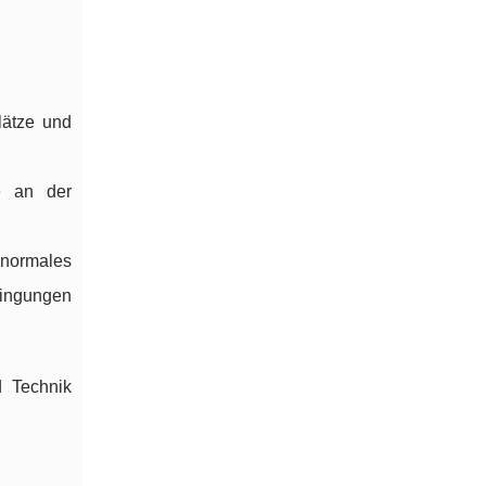
lätze und
e an der
 normales
dingungen
d Technik