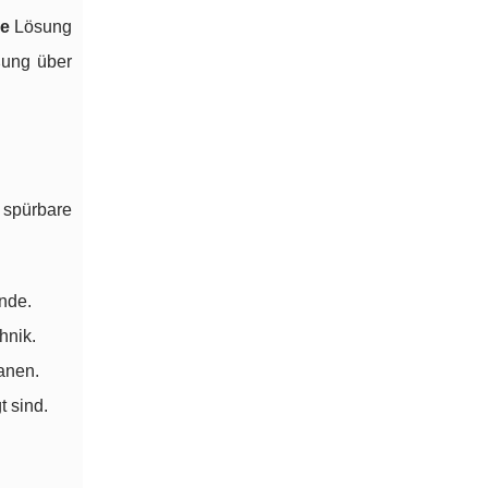
e
Lösung
ßung über
 spürbare
nde.
hnik.
anen.
t sind.