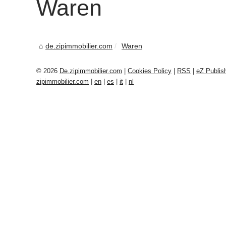
Waren
de.zipimmobilier.com
Waren
© 2026
De.zipimmobilier.com
|
Cookies Policy
|
RSS
|
eZ Publis
zipimmobilier.com
|
en
|
es
|
it
|
nl